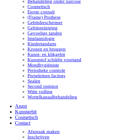
Behandeling onder narcose
Cosmetisch
Eerste consult
(Frame) Prothese
Gebitsbeschermer
Gebitsreiniging
Gevoelige tanden
Implantologie
Kindertandarts
Kronen en bruggen
Kunst- en klikgebit
Kunststof schildje voortand
Mondhygiëniste
Periodieke controle
Porseleinen facings
Sealen
Second opinion
Witte vulling
Wortelkanaalbehandeling
Angst
Kunstgebit
Cosmetisch
Contact
Afspraak maken
Inschrijven