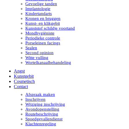
Gevoelige tanden
Implantologie
Kindertandarts
Kronen en bruggen
Kunst- en klikgebit
Kunststof schildje voortand
Mondhygiëniste
Periodieke controle
Porseleinen facings
Sealen
Second opinion
Witte vulling
Wortelkanaalbehandeling
Angst
Kunstgebit
Cosmetisch
Contact
Afspraak maken
Inschrijven
Wijziging inschrijving
Avondopenstelling
Routebeschrijving
Spoedgevallendienst
Klachtenregeling