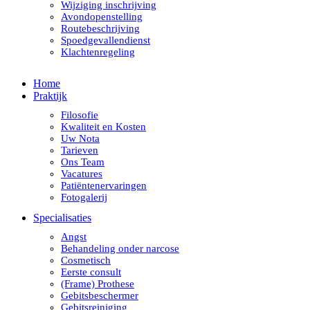
Wijziging inschrijving
Avondopenstelling
Routebeschrijving
Spoedgevallendienst
Klachtenregeling
Home
Praktijk
Filosofie
Kwaliteit en Kosten
Uw Nota
Tarieven
Ons Team
Vacatures
Patiëntenervaringen
Fotogalerij
Specialisaties
Angst
Behandeling onder narcose
Cosmetisch
Eerste consult
(Frame) Prothese
Gebitsbeschermer
Gebitsreiniging