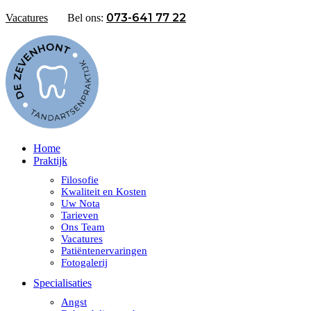
073-641 77 22
Vacatures
Bel ons:
Home
Praktijk
Filosofie
Kwaliteit en Kosten
Uw Nota
Tarieven
Ons Team
Vacatures
Patiëntenervaringen
Fotogalerij
Specialisaties
Angst