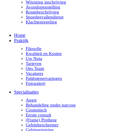
Wijziging inschrijving
Avondopenstelling
Routebeschrijving
Spoedgevallendienst
Klachtenregeling
Home
Praktijk
Filosofie
Kwaliteit en Kosten
Uw Nota
Tarieven
Ons Team
Vacatures
Patiëntenervaringen
Fotogalerij
Specialisaties
Angst
Behandeling onder narcose
Cosmetisch
Eerste consult
(Frame) Prothese
Gebitsbeschermer
Gebitsreiniging