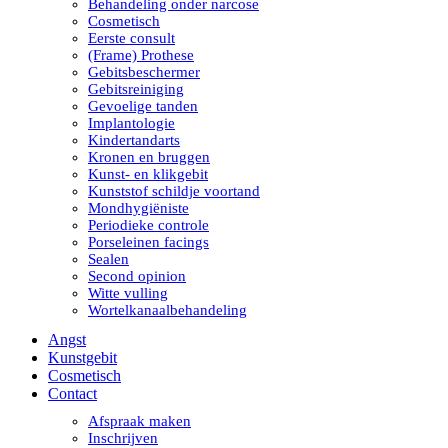
Behandeling onder narcose
Cosmetisch
Eerste consult
(Frame) Prothese
Gebitsbeschermer
Gebitsreiniging
Gevoelige tanden
Implantologie
Kindertandarts
Kronen en bruggen
Kunst- en klikgebit
Kunststof schildje voortand
Mondhygiëniste
Periodieke controle
Porseleinen facings
Sealen
Second opinion
Witte vulling
Wortelkanaalbehandeling
Angst
Kunstgebit
Cosmetisch
Contact
Afspraak maken
Inschrijven