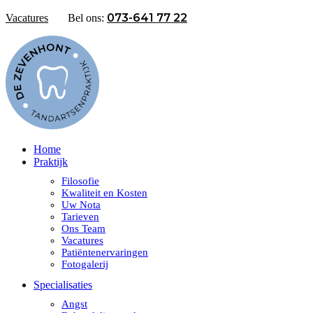
073-641 77 22
Vacatures
Bel ons:
Home
Praktijk
Filosofie
Kwaliteit en Kosten
Uw Nota
Tarieven
Ons Team
Vacatures
Patiëntenervaringen
Fotogalerij
Specialisaties
Angst