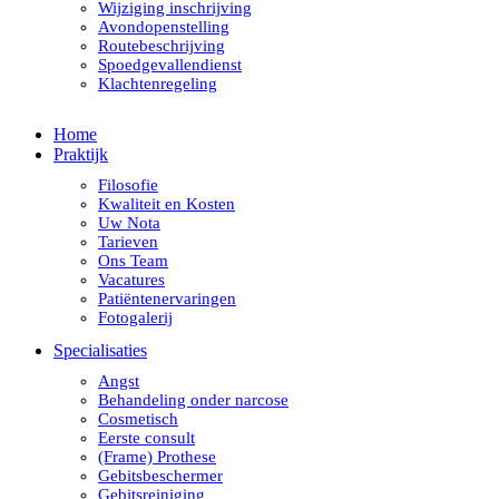
Wijziging inschrijving
Avondopenstelling
Routebeschrijving
Spoedgevallendienst
Klachtenregeling
Home
Praktijk
Filosofie
Kwaliteit en Kosten
Uw Nota
Tarieven
Ons Team
Vacatures
Patiëntenervaringen
Fotogalerij
Specialisaties
Angst
Behandeling onder narcose
Cosmetisch
Eerste consult
(Frame) Prothese
Gebitsbeschermer
Gebitsreiniging