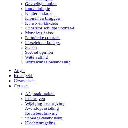
Gevoelige tanden
Implantologie
Kindertandarts
Kronen en bruggen
Kunst- en klikgebit
Kunststof schildje voortand
Mondhygiëniste
Periodieke controle
Porseleinen facings
Sealen
Second opinion
Witte vulling
Wortelkanaalbehandeling
Angst
Kunstgebit
Cosmetisch
Contact
Afspraak maken
Inschrijven
Wijziging inschrijving
Avondopenstelling
Routebeschrijving
Spoedgevallendienst
Klachtenregeling