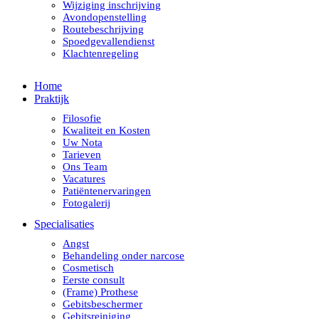
Wijziging inschrijving
Avondopenstelling
Routebeschrijving
Spoedgevallendienst
Klachtenregeling
Home
Praktijk
Filosofie
Kwaliteit en Kosten
Uw Nota
Tarieven
Ons Team
Vacatures
Patiëntenervaringen
Fotogalerij
Specialisaties
Angst
Behandeling onder narcose
Cosmetisch
Eerste consult
(Frame) Prothese
Gebitsbeschermer
Gebitsreiniging