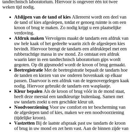
tandtechnisch laboratorium. Hiervoor is ongeveer één tot twee
weken tijd nodig.
Afslijpen van de tand of kies
Allereerst wordt een deel van
de tand of kies afgeslepen, totdat er genoeg ruimte is om een
kroon of brug te maken. Zo nodig krijgt u een plaatselijke
verdoving.
Afdruk maken
Vervolgens maakt de tandarts een afdruk van
uw hele kaak of het gedeelte waarin zich de afgeslepen kies
bevindt. Hiervoor brengt de tandarts een afdruklepel met een
rubberachtige massa in uw mond. Zo ontstaat een afdruk
waarin later in een tandtechnisch laboratorium gips wordt
gegoten. Op dit gipsmodel wordt de kroon of brug gemaakt.
Beetregistratie
Met de beetregistratie bepaalt de tandarts hoe
de tanden en kiezen van uw onderen bovenkaak op elkaar
passen. Daarvoor is een afdruk van de tegenovergelegen kaak
nodig. Hiervoor gebruikt de tandarts een wasplaatje.
Kleur bepalen
Als de kroon of brug vóór in de mond staat,
heeft deze meestal een tandkleurige buitenlaag. Samen met
uw tandarts zoekt u een geschikte kleur uit.
Noodvoorziening
Voor uw comfort en ter bescherming van
de afgeslepen tand of kies, maken we een noodvoorziening
(tijdelijke kroon).
Vastzetten
Bij de laatste afspraak past uw tandarts de kroon
of brug in uw mond en zet hem vast. Aan de binnen zijde van