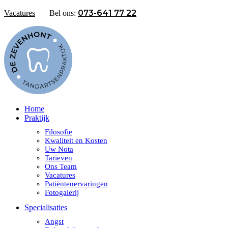
073-641 77 22
Vacatures
Bel ons:
Home
Praktijk
Filosofie
Kwaliteit en Kosten
Uw Nota
Tarieven
Ons Team
Vacatures
Patiëntenervaringen
Fotogalerij
Specialisaties
Angst