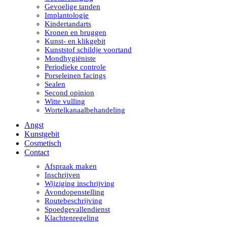
Gevoelige tanden
Implantologie
Kindertandarts
Kronen en bruggen
Kunst- en klikgebit
Kunststof schildje voortand
Mondhygiëniste
Periodieke controle
Porseleinen facings
Sealen
Second opinion
Witte vulling
Wortelkanaalbehandeling
Angst
Kunstgebit
Cosmetisch
Contact
Afspraak maken
Inschrijven
Wijziging inschrijving
Avondopenstelling
Routebeschrijving
Spoedgevallendienst
Klachtenregeling