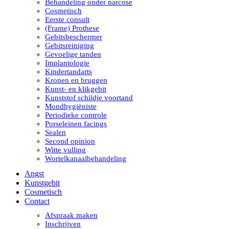
Behandeling onder narcose
Cosmetisch
Eerste consult
(Frame) Prothese
Gebitsbeschermer
Gebitsreiniging
Gevoelige tanden
Implantologie
Kindertandarts
Kronen en bruggen
Kunst- en klikgebit
Kunststof schildje voortand
Mondhygiëniste
Periodieke controle
Porseleinen facings
Sealen
Second opinion
Witte vulling
Wortelkanaalbehandeling
Angst
Kunstgebit
Cosmetisch
Contact
Afspraak maken
Inschrijven