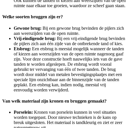
Ook kunnen de tanden of kiezen aan weerszijden van de open
ruimte naar elkaar toe groeien, waardoor ze scheef gaan staan.
Welke soorten bruggen zijn er?
Gewone brug:
Bij een gewone brug bevinden de pijlers zich
aan weerszijden van de open ruimte.
Vrij-eindigende brug:
Bij een vrij-eindigende brug bevinden
de pijlers zich aan één zijde van de ontbrekende tand of kies.
Etsbrug:
Een etsbrug is meestal mogelijk wanneer de tanden
of kiezen aan weerszijden van de open ruimte nagenoeg gaaf
zijn. Voor deze constructie hoeft nauwelijks iets van de gave
tanden te worden afgeslepen. De etsbrug wordt vooral
gebruikt ter vervanging van één of twee tanden. De brug
wordt door middel van metalen bevestigingsplaatjes met een
speciale lijm onzichtbaar aan de binnenzijde van de tanden
geplakt. Een etsbrug kan, indien nodig, meestal vrij
eenvoudig worden verwijderd.
Van welk materiaal zijn kronen en bruggen gemaakt?
Porselein:
Kronen van porselein kunnen in veel situaties
worden toegepast. Door nieuwe technieken is de kans op
breuk uitgesloten. Het materiaal is tandkleurig en ziet er zeer
natuurgetrouw uit.