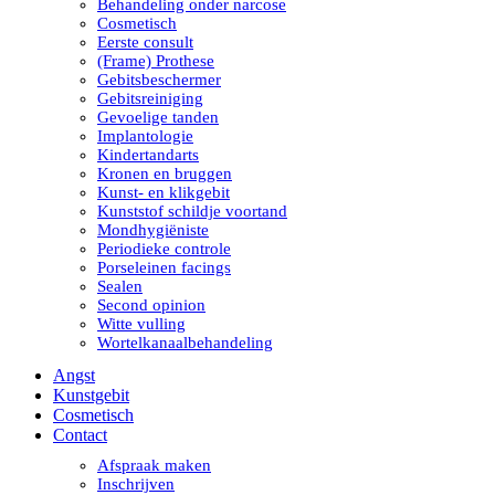
Behandeling onder narcose
Cosmetisch
Eerste consult
(Frame) Prothese
Gebitsbeschermer
Gebitsreiniging
Gevoelige tanden
Implantologie
Kindertandarts
Kronen en bruggen
Kunst- en klikgebit
Kunststof schildje voortand
Mondhygiëniste
Periodieke controle
Porseleinen facings
Sealen
Second opinion
Witte vulling
Wortelkanaalbehandeling
Angst
Kunstgebit
Cosmetisch
Contact
Afspraak maken
Inschrijven