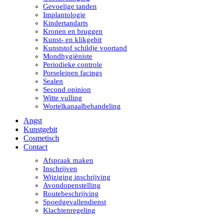
Gevoelige tanden
Implantologie
Kindertandarts
Kronen en bruggen
Kunst- en klikgebit
Kunststof schildje voortand
Mondhygiëniste
Periodieke controle
Porseleinen facings
Sealen
Second opinion
Witte vulling
Wortelkanaalbehandeling
Angst
Kunstgebit
Cosmetisch
Contact
Afspraak maken
Inschrijven
Wijziging inschrijving
Avondopenstelling
Routebeschrijving
Spoedgevallendienst
Klachtenregeling