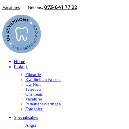
073-641 77 22
Vacatures
Bel ons:
Home
Praktijk
Filosofie
Kwaliteit en Kosten
Uw Nota
Tarieven
Ons Team
Vacatures
Patiëntenervaringen
Fotogalerij
Specialisaties
Angst