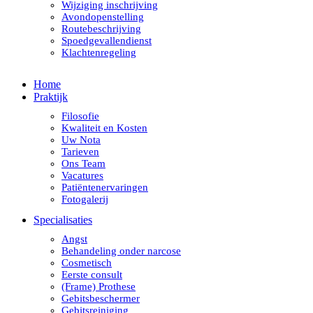
Wijziging inschrijving
Avondopenstelling
Routebeschrijving
Spoedgevallendienst
Klachtenregeling
Home
Praktijk
Filosofie
Kwaliteit en Kosten
Uw Nota
Tarieven
Ons Team
Vacatures
Patiëntenervaringen
Fotogalerij
Specialisaties
Angst
Behandeling onder narcose
Cosmetisch
Eerste consult
(Frame) Prothese
Gebitsbeschermer
Gebitsreiniging